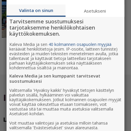
kauppatorilla
Valinta on sinun
Asetukseni
Vaasan kauppatori, 65100 Vaasa
su 9.8.2026 klo 06:00
| +3 ajankohtaa
Tarvitsemme suostumuksesi
tarjotaksemme henkilökohtaisen
Ilmainen
käyttökokemuksen.
Kaleva Media ja sen
40 kolmannen osapuolen myyjää
keräävät henkilötietoja (esim. IP-osoite, laitteen tunniste)
NÄYTÄ LISÄÄ
evästeiden ja muiden teknisten menetelmien avulla, jotka
tallentavat ja käyttävät tietoja laitteellasi tarjotakseen
parhaan käyttäjäkokemuksen sekä näyttääkseen
kohdennettua sisältöä ja mainontaa.
Kaleva Media ja sen kumppanit tarvitsevat
suostumuksesi
Valitsemalla 'Hyväksy kaikki' hyväksyt tietojen käsittelyn
palvelun sisällä, hylkääminen voi vaikuttaa
Ilmoittaja
käyttäjäkokemukseen. Jotkut kolmannen osapuolen myyjät
voivat käyttää oikeutettua etuaan toimiakseen, voit
vastustaa sitä tai muuttaa muita asetuksia valitsemalla
Asetukset-kohdan.
Lisää tapahtumasi näkyvyyttä
Voit muuttaa valintojasi ja asetuksia milloin tahansa
valitsemalla 'Evästesetukset' sivun alareunasta.