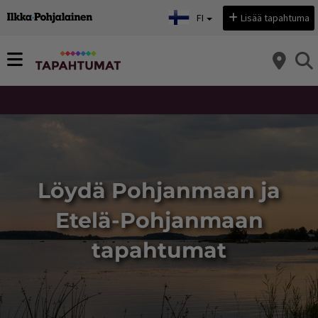
Sivu vaihtui: Löydä Pohjanmaan ja Etelä-Pohjanmaan tapahtumat
Valitse kieli:
FI
Lisää tapahtuma
Löydä Pohjanmaan ja
Etelä-Pohjanmaan
tapahtumat