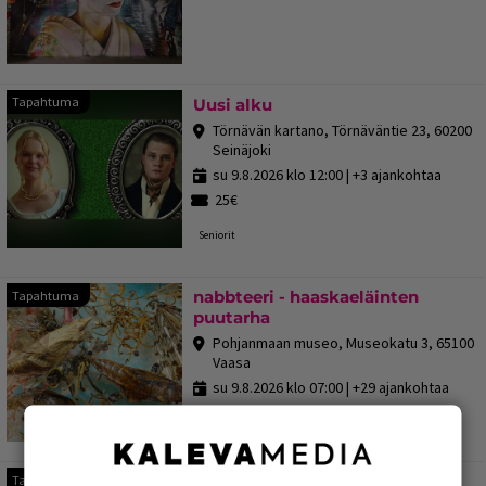
Tapahtuma
Tapahtuma
Uusi alku
Törnävän kartano, Törnäväntie 23, 60200
Seinäjoki
su 9.8.2026 klo 12:00
| +3 ajankohtaa
25€
Seniorit
nabbteeri - haaskaeläinten
Tapahtuma
puutarha
Pohjanmaan museo, Museokatu 3, 65100
Vaasa
su 9.8.2026 klo 07:00
| +29 ajankohtaa
Sunnuntaikirppis Vaasan
Tapahtuma