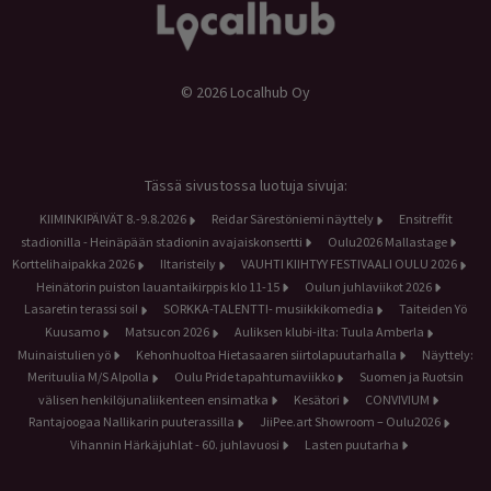
© 2026 Localhub Oy
Tässä sivustossa luotuja sivuja:
KIIMINKIPÄIVÄT 8.-9.8.2026
Reidar Särestöniemi näyttely
Ensitreffit
stadionilla - Heinäpään stadionin avajaiskonsertti
Oulu2026 Mallastage
Korttelihaipakka 2026
Iltaristeily
VAUHTI KIIHTYY FESTIVAALI OULU 2026
Heinätorin puiston lauantaikirppis klo 11-15
Oulun juhlaviikot 2026
Lasaretin terassi soi!
SORKKA-TALENTTI- musiikkikomedia
Taiteiden Yö
Kuusamo
Matsucon 2026
Auliksen klubi-ilta: Tuula Amberla
Muinaistulien yö
Kehonhuoltoa Hietasaaren siirtolapuutarhalla
Näyttely:
Merituulia M/S Alpolla
Oulu Pride tapahtumaviikko
Suomen ja Ruotsin
välisen henkilöjunaliikenteen ensimatka
Kesätori
CONVIVIUM
Rantajoogaa Nallikarin puuterassilla
JiiPee.art Showroom – Oulu2026
Vihannin Härkäjuhlat - 60. juhlavuosi
Lasten puutarha