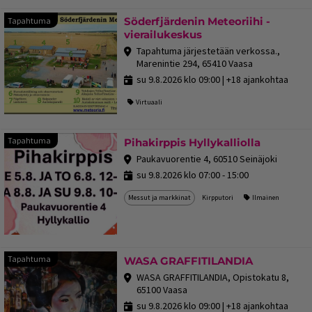
Söderfjärdenin Meteoriihi -
Tapahtuma
vierailukeskus
Tapahtuma järjestetään verkossa.,
Marenintie 294, 65410 Vaasa
su 9.8.2026 klo 09:00
| +18 ajankohtaa
Virtuaali
Tapahtum
Tapahtuma
Pihakirppis Hyllykalliolla
Paukavuorentie 4, 60510 Seinäjoki
su 9.8.2026 klo 07:00 - 15:00
Messut ja markkinat
Kirpputori
Ilmainen
Tapahtuma
Tapahtuma
WASA GRAFFITILANDIA
WASA GRAFFITILANDIA, Opistokatu 8,
65100 Vaasa
su 9.8.2026 klo 09:00
| +18 ajankohtaa