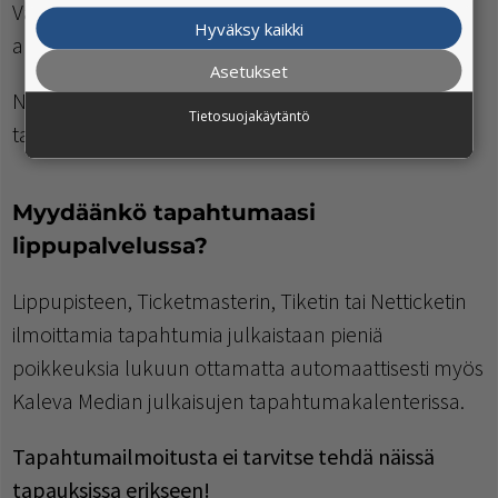
Varmista, että ilmoituksesi on näkyvästi esillä
Hyväksy kaikki
alueellasi uutispalvelussamme.
Asetukset
Näkyvyyttä voi ostaa Kaleva Median
Tietosuojakäytäntö
tapahtumakalentereissa luotuihin tapahtumiin.
Myydäänkö tapahtumaasi
lippupalvelussa?
Lippupisteen, Ticketmasterin, Tiketin tai Netticketin
ilmoittamia tapahtumia julkaistaan pieniä
poikkeuksia lukuun ottamatta automaattisesti myös
Kaleva Median julkaisujen tapahtumakalenterissa.
Tapahtumailmoitusta ei tarvitse tehdä näissä
tapauksissa erikseen!